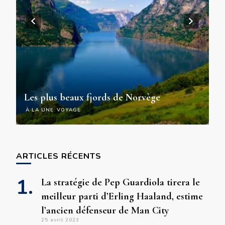
A
Les plus beaux fjords de Norvège
de
À LA UNE
VOYAGE
À
ARTICLES RÉCENTS
La stratégie de Pep Guardiola tirera le
meilleur parti d’Erling Haaland, estime
l’ancien défenseur de Man City
25 avril 2023