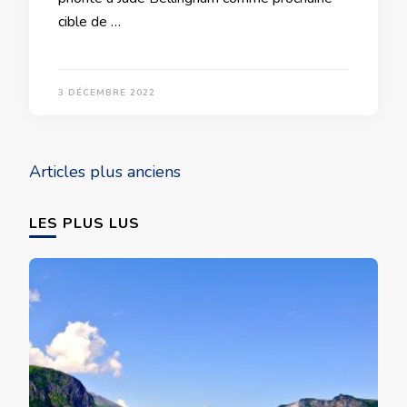
cible de …
3 DÉCEMBRE 2022
Navigation
Articles plus anciens
des
articles
LES PLUS LUS